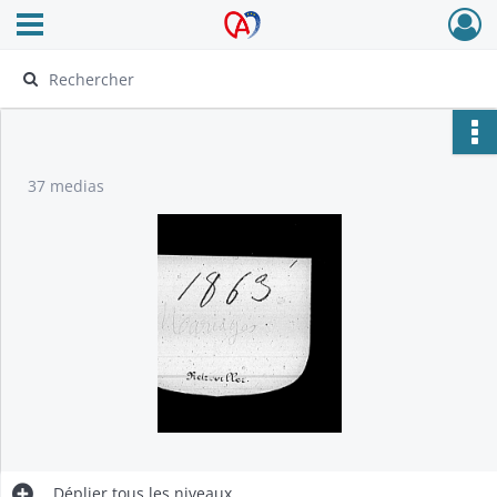
Ouvrir le menu déroulant
Archives Alsace - Colmar
37 medias
Déplier
tous les niveaux