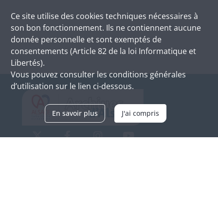
Ce site utilise des
cookies
techniques nécessaires à
son bon fonctionnement. Ils ne contiennent aucune
donnée personnelle et sont exemptés de
consentements (Article 82 de la loi Informatique et
Libertés).
Vous pouvez consulter les conditions générales
d’utilisation sur le lien ci-dessous.
En savoir plus
J'ai compris
Archives d'Alsace - Site de Colmar
Bâtiment M / Cité administrative
3, rue Fleischhauer
F-68026 COLMAR
(+33) 3 89 21 97 00