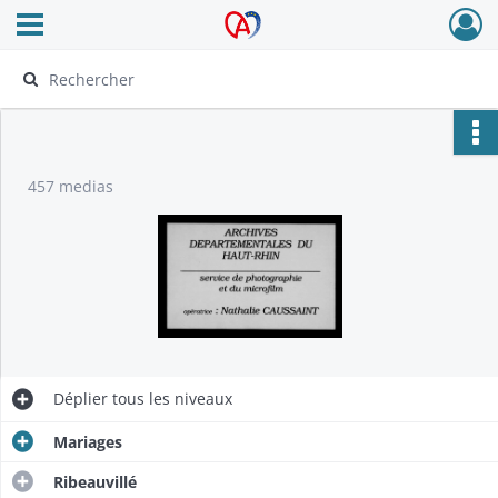
Ouvrir le menu déroulant
Archives Alsace - Colmar
457 medias
Déplier
tous les niveaux
Mariages
Ribeauvillé