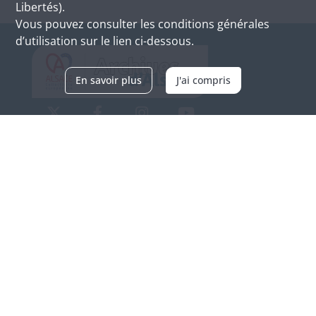
Libertés).
Vous pouvez consulter les conditions générales
d’utilisation sur le lien ci-dessous.
En savoir plus
J'ai compris
Archives d'Alsace - Site de Colmar
Bâtiment M / Cité administrative
3, rue Fleischhauer
F-68026 COLMAR
(+33) 3 89 21 97 00
Nous contacter
Horaires d'ouverture