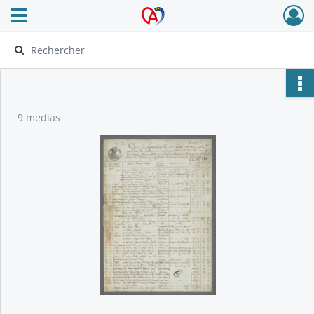
Ouvrir le menu déroulant
Archives Alsace - Colmar
9 medias