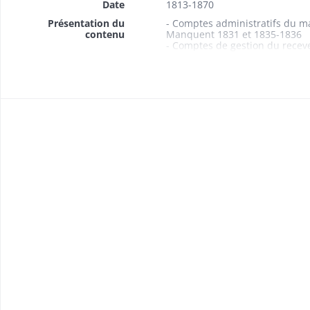
Date
1813-1870
Présentation du
- Comptes administratifs du m
contenu
Manquent 1831 et 1835-1836
- Comptes de gestion du recev
- Budgets 1813, 1861-1869
Manque 1865