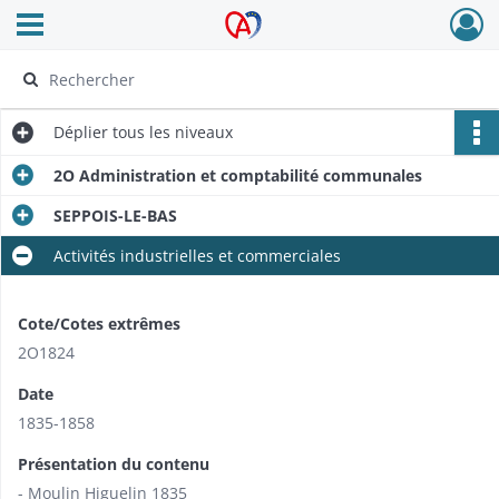
Ouvrir le menu déroulant
Archives Alsace - Colmar
Déplier
tous les niveaux
2O Administration et comptabilité communales
SEPPOIS-LE-BAS
Activités industrielles et commerciales
Cote/Cotes extrêmes
2O1824
Date
1835-1858
Présentation du contenu
- Moulin Higuelin 1835