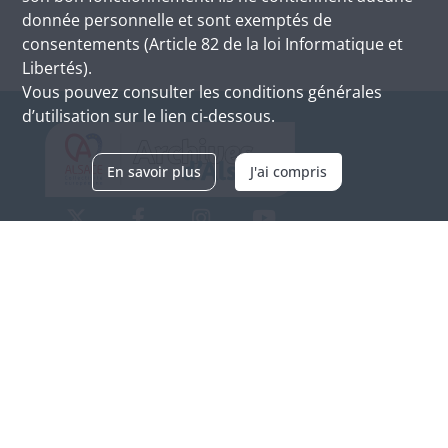
donnée personnelle et sont exemptés de
consentements (Article 82 de la loi Informatique et
Libertés).
Vous pouvez consulter les conditions générales
d’utilisation sur le lien ci-dessous.
En savoir plus
J'ai compris
Archives d'Alsace - Site de Colmar
Bâtiment M / Cité administrative
3, rue Fleischhauer
F-68026 COLMAR
(+33) 3 89 21 97 00
Nous contacter