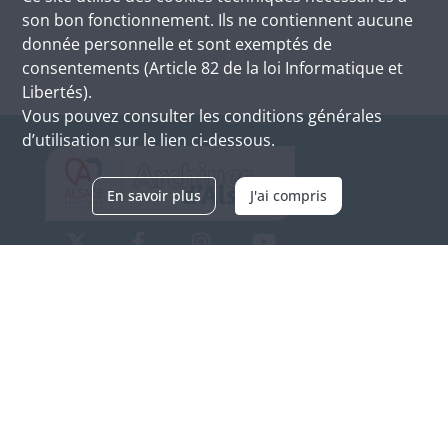
son bon fonctionnement. Ils ne contiennent aucune
donnée personnelle et sont exemptés de
consentements (Article 82 de la loi Informatique et
Libertés).
Vous pouvez consulter les conditions générales
d’utilisation sur le lien ci-dessous.
En savoir plus
J'ai compris
Archives d'Alsace - Site de Colmar
Bâtiment M / Cité administrative
3, rue Fleischhauer
F-68026 COLMAR
(+33) 3 89 21 97 00