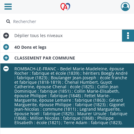
Ouvrir le menu déroulant
Archives Alsace - Colmar
Déplier
tous les niveaux
4O Dons et legs
CLASSEMENT PAR COMMUNE
ROMBACH-LE-FRANC - Bedel Marie-Madeleine, épouse
Rocher : fabrique et école (1839) ; héritiers Boegly André
: fabrique (1823) ; Boulanger Jean-Joseph : école franche
et fabrique (1818-1819) ; Chenal Humbert, Guyot
Catherine, épouse Chenal : école (1825) ; Collin Jean
Dominique : fabrique (1851) ; Collin Marie-Elisabeth,
épouse Philippe : fabrique (1848) ; Fettet Marie-
Marguerite, épouse Lemaire : fabrique (1863) ; Gérard
Marguerite, épouse Philippe : fabrique (1823) ; Gigonet
Jean-Nicolas : commune (1811) ; Legrand Marguerite,
épouse Noël : fabrique (1825) ; Maurer Ursule : fabrique
(1868) ; Million Nicolas : fabrique (1868) ; Philippe
Elisabeth : école (1821) ; Terre Adam : fabrique (1823).