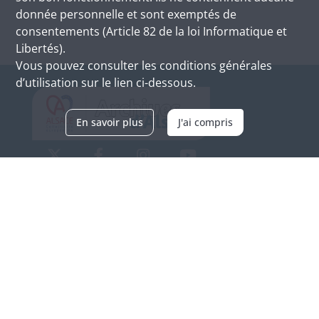
donnée personnelle et sont exemptés de
consentements (Article 82 de la loi Informatique et
Libertés).
Vous pouvez consulter les conditions générales
d’utilisation sur le lien ci-dessous.
En savoir plus
J'ai compris
Archives d'Alsace - Site de Colmar
Bâtiment M / Cité administrative
3, rue Fleischhauer
F-68026 COLMAR
(+33) 3 89 21 97 00
Nous contacter