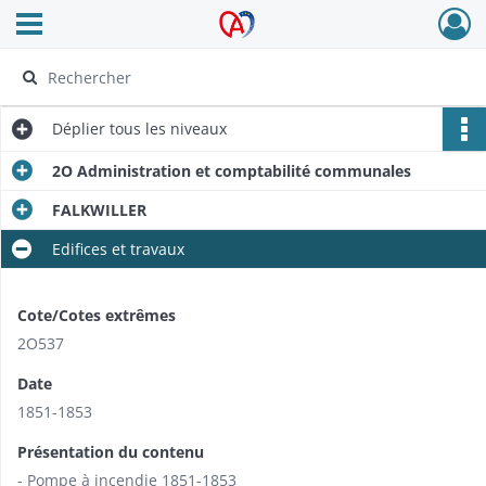
Ouvrir le menu déroulant
Archives Alsace - Colmar
Déplier
tous les niveaux
2O Administration et comptabilité communales
FALKWILLER
Edifices et travaux
Cote/Cotes extrêmes
2O537
Date
1851-1853
Présentation du contenu
- Pompe à incendie 1851-1853