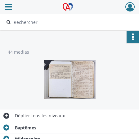
Ouvrir le menu déroulant
Archives Alsace - Colmar
44 medias
Déplier
tous les niveaux
Baptêmes
Widensolen