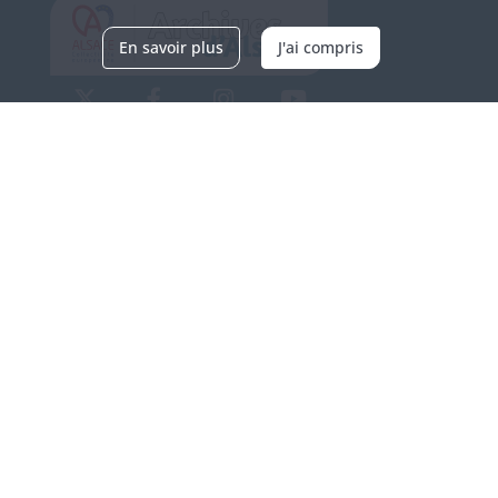
En savoir plus
J'ai compris
Archives d'Alsace - Site de Colmar
Bâtiment M / Cité administrative
3, rue Fleischhauer
F-68026 COLMAR
(+33) 3 89 21 97 00
Nous contacter
Horaires d'ouverture
Du mardi au vendredi
en continu de 9h à 17h