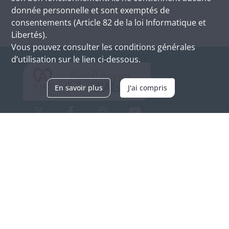
donnée personnelle et sont exemptés de
consentements (Article 82 de la loi Informatique et
Libertés).
Vous pouvez consulter les conditions générales
d’utilisation sur le lien ci-dessous.
En savoir plus
J'ai compris
Archives d'Alsace - Site de Colmar
Bâtiment M / Cité administrative
3, rue Fleischhauer
F-68026 COLMAR
(+33) 3 89 21 97 00
Nous contacter