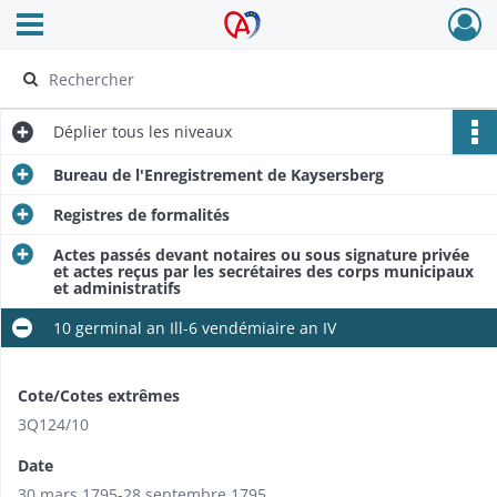
Ouvrir le menu déroulant
Archives Alsace - Colmar
Déplier
tous les niveaux
Bureau de l'Enregistrement de Kaysersberg
Registres de formalités
Actes passés devant notaires ou sous signature privée
et actes reçus par les secrétaires des corps municipaux
et administratifs
10 germinal an Ill-6 vendémiaire an IV
Cote/Cotes extrêmes
3Q124/10
Date
30 mars 1795-28 septembre 1795