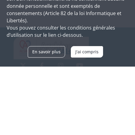
donnée personnelle et sont exemptés de
consentements (Article 82 de la loi Informatique et
Libertés).
Vous pouvez consulter les conditions générales
d’utilisation sur le lien ci-dessous.
En savoir plus
J'ai compris
Archives d'Alsace - Site de Colmar
Bâtiment M / Cité administrative
3, rue Fleischhauer
F-68026 COLMAR
(+33) 3 89 21 97 00
Nous contacter