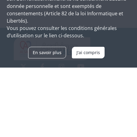
donnée personnelle et sont exemptés de
consentements (Article 82 de la loi Informatique et
Libertés).
Vous pouvez consulter les conditions générales
d’utilisation sur le lien ci-dessous.
En savoir plus
J'ai compris
Archives d'Alsace - Site de Colmar
Bâtiment M / Cité administrative
3, rue Fleischhauer
F-68026 COLMAR
(+33) 3 89 21 97 00
Nous contacter