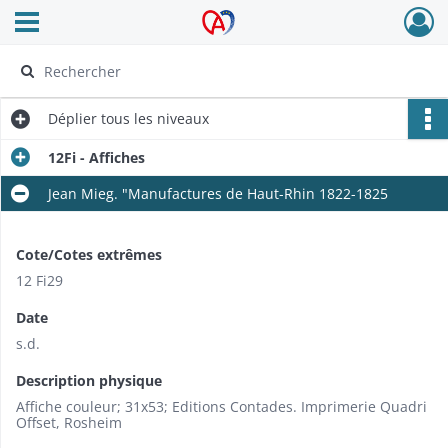
Ouvrir le menu déroulant
Archives Alsace - Colmar
Déplier
tous les niveaux
12Fi - Affiches
Jean Mieg. "Manufactures de Haut-Rhin 1822-1825
Cote/Cotes extrêmes
12 Fi29
Date
s.d.
Description physique
Affiche couleur; 31x53; Editions Contades. Imprimerie Quadri
Offset, Rosheim