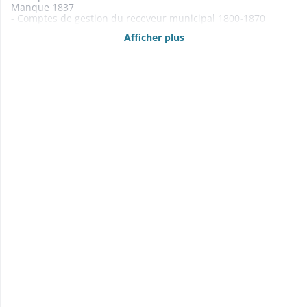
Manque 1837
- Comptes de gestion du receveur municipal 1800-1870
Manquent 1815-1826
Afficher plus
- Budgets 1861-1869