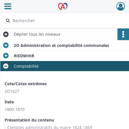
Ouvrir le menu déroulant
Archives Alsace - Colmar
Déplier
tous les niveaux
2O Administration et comptabilité communales
RIEDWIHR
Comptabilité
Cote/Cotes extrêmes
2O1627
Date
1800-1870
Présentation du contenu
- Comptes administratifs du maire 1824-1869