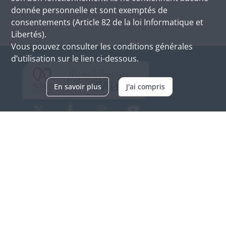
donnée personnelle et sont exemptés de
consentements (Article 82 de la loi Informatique et
Libertés).
Vous pouvez consulter les conditions générales
d’utilisation sur le lien ci-dessous.
En savoir plus
J'ai compris
Archives d'Alsace - Site de Colmar
Bâtiment M / Cité administrative
3, rue Fleischhauer
F-68026 COLMAR
(+33) 3 89 21 97 00
Nous contacter