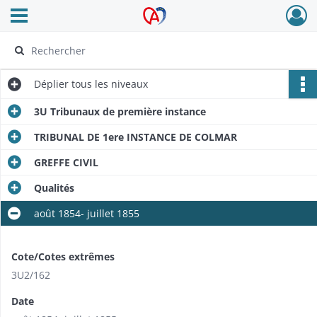
Ouvrir le menu déroulant
Archives Alsace - Colmar
Déplier
tous les niveaux
3U Tribunaux de première instance
TRIBUNAL DE 1ere INSTANCE DE COLMAR
GREFFE CIVIL
Qualités
août 1854- juillet 1855
Cote/Cotes extrêmes
3U2/162
Date