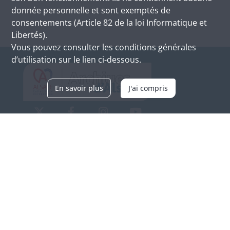
donnée personnelle et sont exemptés de
consentements (Article 82 de la loi Informatique et
Libertés).
Vous pouvez consulter les conditions générales
d’utilisation sur le lien ci-dessous.
En savoir plus
J'ai compris
Archives d'Alsace - Site de Colmar
Bâtiment M / Cité administrative
3, rue Fleischhauer
F-68026 COLMAR
(+33) 3 89 21 97 00
Nous contacter