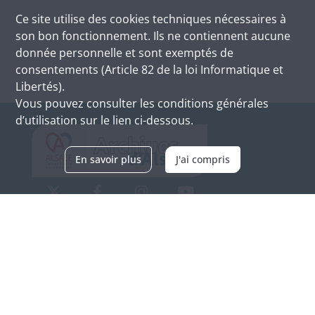
Ce site utilise des
cookies
techniques nécessaires à
son bon fonctionnement. Ils ne contiennent aucune
donnée personnelle et sont exemptés de
consentements (Article 82 de la loi Informatique et
Libertés).
Vous pouvez consulter les conditions générales
d’utilisation sur le lien ci-dessous.
En savoir plus
J'ai compris
Archives d'Alsace - Site de Colmar
Bâtiment M / Cité administrative
3, rue Fleischhauer
F-68026 COLMAR
(+33) 3 89 21 97 00