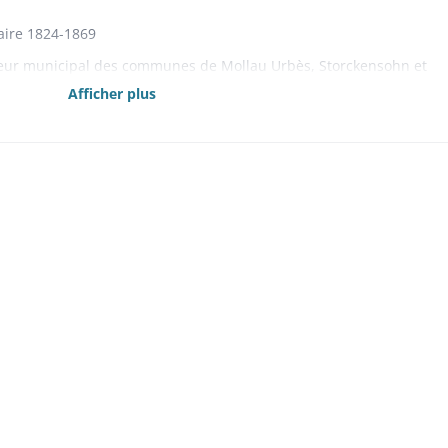
aire 1824-1869
veur municipal des communes de Mollau Urbès, Storckensohn et
03
Afficher plus
eur municipal de Mollau. 1805-1871