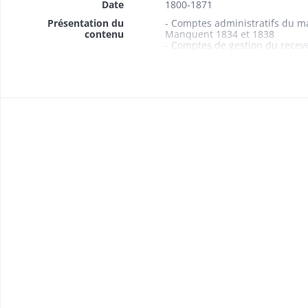
Date
1800-1871
Présentation du
- Comptes administratifs du m
contenu
Manquent 1834 et 1838
- Comptes de gestion du rece
Husseren-Wesserling 1800-18
- Comptes de gestion du recev
Manque 1806
- Budgets 1861-1870