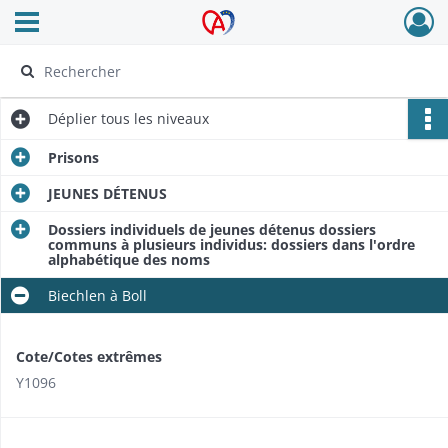
Ouvrir le menu déroulant
Archives Alsace - Colmar
Déplier
tous les niveaux
Prisons
JEUNES DÉTENUS
Dossiers individuels de jeunes détenus dossiers
communs à plusieurs individus: dossiers dans l'ordre
alphabétique des noms
Biechlen à Boll
Cote/Cotes extrêmes
Y1096