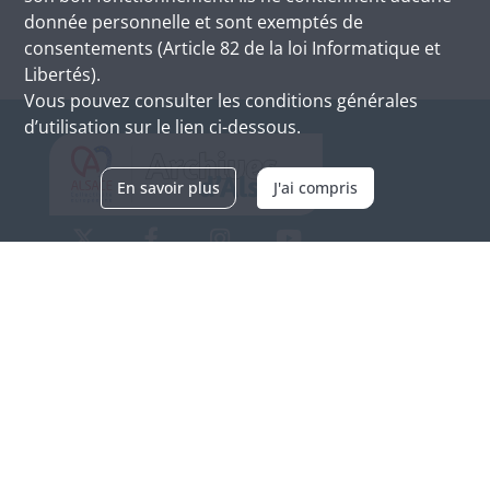
donnée personnelle et sont exemptés de
consentements (Article 82 de la loi Informatique et
Libertés).
Vous pouvez consulter les conditions générales
d’utilisation sur le lien ci-dessous.
En savoir plus
J'ai compris
Archives d'Alsace - Site de Colmar
Bâtiment M / Cité administrative
3, rue Fleischhauer
F-68026 COLMAR
(+33) 3 89 21 97 00
Nous contacter