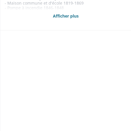
- Maison commune et d'école 1819-1869
- Pompe à incendie 1846-1848
- Assurance des bâtiments communaux contre l'incendie
Afficher plus
1843
- Réparation d'un étang 1859-1862