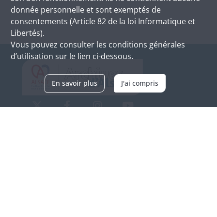
donnée personnelle et sont exemptés de
consentements (Article 82 de la loi Informatique et
Libertés).
Vous pouvez consulter les conditions générales
d’utilisation sur le lien ci-dessous.
En savoir plus
J'ai compris
Archives d'Alsace - Site de Colmar
Bâtiment M / Cité administrative
3, rue Fleischhauer
F-68026 COLMAR
(+33) 3 89 21 97 00
Nous contacter