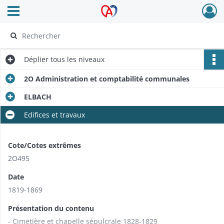
Ouvrir le menu déroulant
Archives Alsace - Colmar
Déplier
tous les niveaux
2O Administration et comptabilité communales
ELBACH
Edifices et travaux
Cote/Cotes extrêmes
2O495
Date
1819-1869
Présentation du contenu
- Cimetière et chapelle sépulcrale 1828-1829