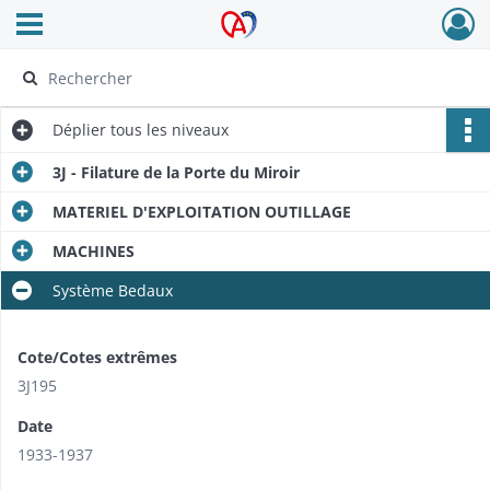
Ouvrir le menu déroulant
Archives Alsace - Colmar
Déplier
tous les niveaux
3J - Filature de la Porte du Miroir
MATERIEL D'EXPLOITATION OUTILLAGE
MACHINES
Système Bedaux
Cote/Cotes extrêmes
3J195
Date
1933-1937