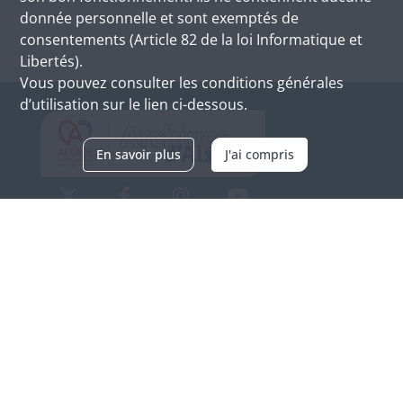
donnée personnelle et sont exemptés de
consentements (Article 82 de la loi Informatique et
Libertés).
Vous pouvez consulter les conditions générales
d’utilisation sur le lien ci-dessous.
En savoir plus
J'ai compris
Archives d'Alsace - Site de Colmar
Bâtiment M / Cité administrative
3, rue Fleischhauer
F-68026 COLMAR
(+33) 3 89 21 97 00
Nous contacter