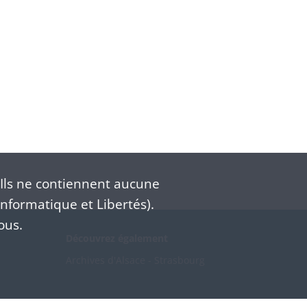
Ils ne contiennent aucune
nformatique et Libertés).
ous.
Découvrez également
Archives d'Alsace - Strasbourg