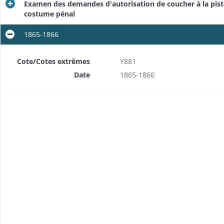
Examen des demandes d'autorisation de coucher à la pistol
costume pénal
1865-1866
Cote/Cotes extrêmes
Y881
Date
1865-1866
Visites d'inspection par le préfet et le président de la Cour d'assises, délibérations de la commission de surveillance et rapport du maire, dénonciations d'abus et d'irrégularités
Réclamations, dénonciations, révélations, plaintes et suppliques de détenus
Rapports sur des délits, menaces et désordres imputables aux détenus, sanctions, isolement des détenus dangereux
ot
Rapports sur des évasions et tentatives d'évasion, reprise d'évadés, mesures préventives
Evasions de détenus de l'hospice de Colmar où ils étaient soignés, projet de création d'une infirmerie dans la prison