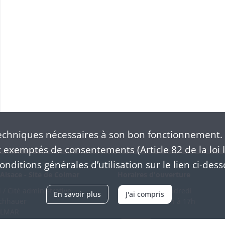
chniques nécessaires à son bon fonctionnement. 
exemptés de consentements (Article 82 de la loi I
nditions générales d’utilisation sur le lien ci-dess
Alsace - Site de Colmar
Horaires d'ouverture
/ Cité administrative
Du mardi au vendredi
En savoir plus
J'ai compris
schhauer
en continu de 9h à 17h
OLMAR
89 21 97 00