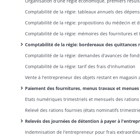
Organisation d'une régie économique, premiers résult
Comptabilité de la régie: bordereaux des quittances remises au payeur départemental par l'économe des pris
Comptabilité de la régie: demandes d'avances de fond
Comptabilité de la régie: tarif des frais d'inhumation
Paiement des fournitures, menus travaux et menues dépenses (factures, états des dépenses manda
Relevés des journées de détention à payer à l'entrepreneur (états nominatifs trimestriels ou mensuels des dé