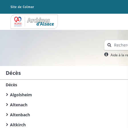
Archives Alsace - Colmar
Aide à la 
Décès
Décès
Algolsheim
Altenach
Altenbach
Altkirch