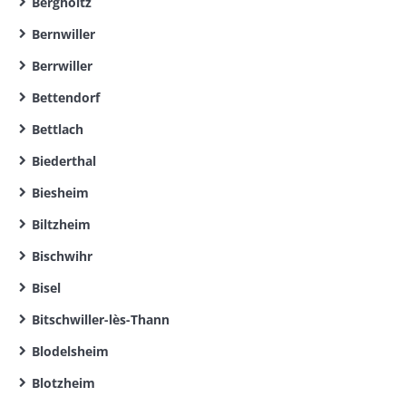
Bergholtz
Bernwiller
Berrwiller
Bettendorf
Bettlach
Biederthal
Biesheim
Biltzheim
Bischwihr
Bisel
Bitschwiller-lès-Thann
Blodelsheim
Blotzheim