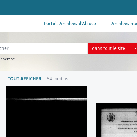
Portail Archives d'Alsace
Archives nu
dans tout le site
recherche
TOUT AFFICHER
54 medias