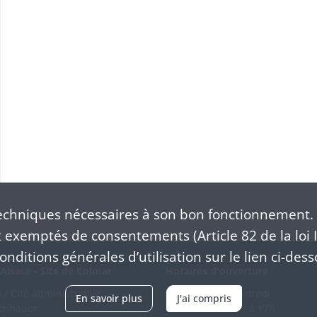
S
chniques nécessaires à son bon fonctionnement. 
exemptés de consentements (Article 82 de la loi I
nditions générales d’utilisation sur le lien ci-dess
Alsace - Site de Colmar
Horaires d'ouverture
/ Cité administrative
Du mardi au vendredi
En savoir plus
J'ai compris
schhauer
en continu de 9h à 17h