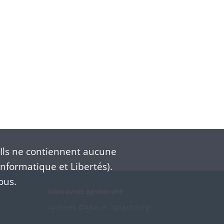
Ils ne contiennent aucune
nformatique et Libertés).
ous.
Découvrez également
Archives d'Alsace - Strasbourg