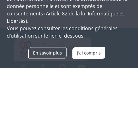
donnée personnelle et sont exemptés de
consentements (Article 82 de la loi Informatique et
Libertés).
Vous pouvez consulter les conditions générales
d’utilisation sur le lien ci-dessous.
En savoir plus
J'ai compris
Archives d'Alsace - Site de Colmar
Bâtiment M / Cité administrative
3, rue Fleischhauer
F-68026 COLMAR
(+33) 3 89 21 97 00
Nous contacter