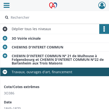
Ouvrir le menu déroulant
Archives Alsace - Colmar
Déplier
tous les niveaux
3O Voirie vicinale
CHEMINS D'INTERET COMMUN
CHEMIN D'INTERET COMMUN N° 21 de Mulhouse à
Folgensbourg et CHEMIN D'INTERET COMMUN N°22 de
Bartenheim aux Trois Maisons
Travaux, ouvrages d'art, financement
Cote/Cotes extrêmes
3O386
Date
1845-1870