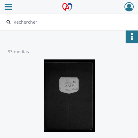
Ouvrir le menu déroulant
Archives Alsace - Colmar
33 medias