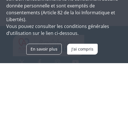
donnée personnelle et sont exemptés de
consentements (Article 82 de la loi Informatique et
Libertés).
Vous pouvez consulter les conditions générales
d’utilisation sur le lien ci-dessous.
En savoir plus
J'ai compris
Archives d'Alsace - Site de Colmar
Bâtiment M / Cité administrative
3, rue Fleischhauer
F-68026 COLMAR
(+33) 3 89 21 97 00
Nous contacter