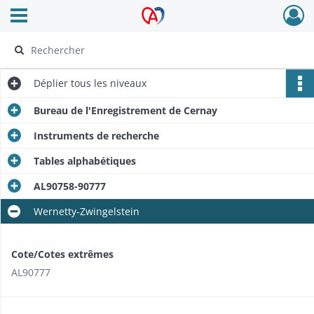
Ouvrir le menu déroulant
Archives Alsace - Colmar
Déplier
tous les niveaux
Bureau de l'Enregistrement de Cernay
Instruments de recherche
Tables alphabétiques
AL90758-90777
Wernetty-Zwingelstein
Cote/Cotes extrêmes
AL90777