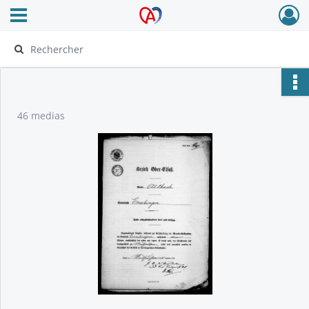
Ouvrir le menu déroulant
Archives Alsace - Colmar
46 medias