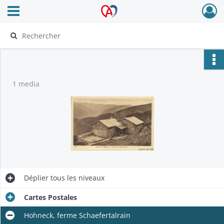
Ouvrir le menu déroulant
Archives Alsace - Colmar
1 media
Déplier
tous les niveaux
Cartes Postales
Hohneck, ferme Schaefertalrain