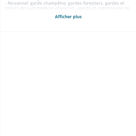
- Personnel: garde champêtre, gardes forestiers, gardes et
crieurs de nuit médecin-physicien, agents et commissaire de
police, receveur municipal, percepteur, secrétaire de mairie,
Afficher plus
taupier, architecte municipal appariteur, sapeurs-pompiers
1802-1870
- Archives 1866-1867
- Culte: desservant, subvention à la fabrique de l'église 1805-
1841
- Aide aux indigents 1848-1856
- Compagnie des tireurs 1804-1835
- Contentieux 1806-1857
1822-1851: contestation au sujet d'un droit de parcours
exercé par Herrlisheim et Hattstatt dans la forêt de Rouffach:
cf. Hattstatt - contentieux