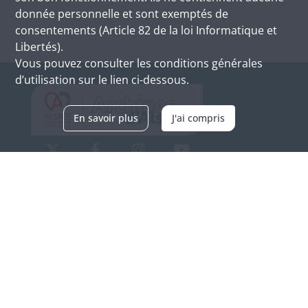
donnée personnelle et sont exemptés de
consentements (Article 82 de la loi Informatique et
Libertés).
Vous pouvez consulter les conditions générales
d’utilisation sur le lien ci-dessous.
En savoir plus
J'ai compris
Archives d'Alsace - Site de Colmar
Bâtiment M / Cité administrative
3, rue Fleischhauer
F-68026 COLMAR
(+33) 3 89 21 97 00
Nous contacter