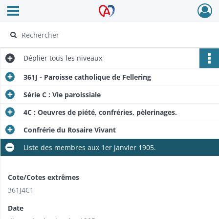
Ouvrir le menu déroulant
Archives Alsace - Colmar
Déplier
tous les niveaux
361J - Paroisse catholique de Fellering
Série C : Vie paroissiale
4C : Oeuvres de piété, confréries, pèlerinages.
Confrérie du Rosaire Vivant
Liste des membres aux 1er janvier 1905.
Cote/Cotes extrêmes
361J4C1
Date