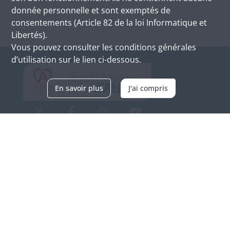
donnée personnelle et sont exemptés de
consentements (Article 82 de la loi Informatique et
Libertés).
Vous pouvez consulter les conditions générales
d’utilisation sur le lien ci-dessous.
En savoir plus
J'ai compris
Archives d'Alsace - Site de Colmar
Bâtiment M / Cité administrative
3, rue Fleischhauer
F-68026 COLMAR
(+33) 3 89 21 97 00
Nous contacter