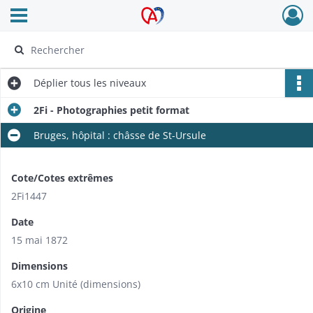
Ouvrir le menu déroulant
Archives Alsace - Colmar
Déplier
tous les niveaux
2Fi - Photographies petit format
Bruges, hôpital : châsse de St-Ursule
Cote/Cotes extrêmes
2Fi1447
Date
15 mai 1872
Dimensions
6x10 cm Unité (dimensions)
Origine