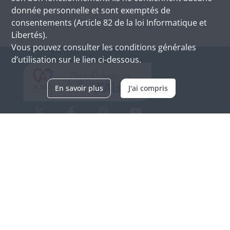
donnée personnelle et sont exemptés de
consentements (Article 82 de la loi Informatique et
Libertés).
Vous pouvez consulter les conditions générales
d’utilisation sur le lien ci-dessous.
En savoir plus
J'ai compris
Archives d'Alsace - Site de Colmar
Bâtiment M / Cité administrative
3, rue Fleischhauer
F-68026 COLMAR
(+33) 3 89 21 97 00
Nous contacter