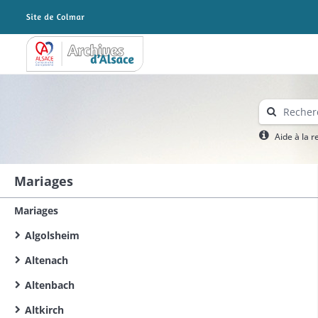
Archives Alsace - Colmar
Aide à la 
Mariages
Mariages
Algolsheim
Altenach
Altenbach
Altkirch