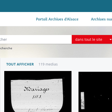
Portail Archives d'Alsace
Archives nu
dans tout le site
recherche
TOUT AFFICHER
119 medias