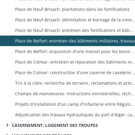
Place de Neuf-Brisach: plantations dans les fortifications
Place de Neuf-Brisach: délimitation et bornage de la zone fortifiée
Place de Neuf-Brisach: entretien des fortifications et bâtiments militaires, construction d'une pompe à eau
Place de Belfort: entretien des bâtiments militaires, travau
Place de Belfort: acquisition d'une maison pour les besoins des travaux de défense
Place de Colmar: entretien et réparation des bâtiments militaires, travaux
Place de Colmar: construction d'une caserne de cavalerie (expropri
Tirs à la cible: recherche de terrains, réclamations et actes d'hostilité des riverains
Champs de manoeuvres: instructions ministérielles, recherche de terrains adéquats
Projets d'installation d'un camp d'infanterie entre Réguisheim et Ensisheim ou sur I'Ochsenfeld (territoire de Cernay), renseignements sur les ressources (en fours, manufactures, chevaux, voitures, récoltes, voies de communication . . .) qu'offrent les communes riveraines de l'Ochsenfeld
Adjudication des travaux hydrauliques du port d'Alger: cahier des 
CASERNEMENT, LOGEMENT DES TROUPES