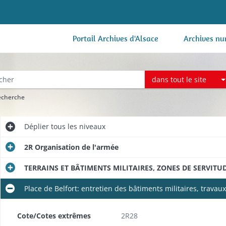
Portail Archives d'Alsace
Archives nu
dans tout le site
recherche
Déplier
tous les niveaux
2R Organisation de l'armée
TERRAINS ET BÂTIMENTS MILITAIRES, ZONES DE SERVITU
Place de Belfort: entretien des bâtiments militaires, travaux
jurisprudence
Cote/Cotes extrêmes
2R28