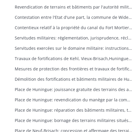
Revendication de terrains et bâtiments par l'autorité militaire, démolition d'une maison bâtie sur un terrain militaire, évacuation des bâtiments occupés par des personnes étrangères au service militaire
Contestation entre l'Etat d'une part, la commune de Widensolen et des particuliers d'autre part, de la propriété des francs-bords de la rigole de Widensolen
Contentieux relatif à la propriété du canal du Fort Mortier et du droit de pêche dans
Servitudes militaires: réglementation, jurisprudence, réclamations, répression des contraventions
Servitudes exercées sur le domaine militaire: instructions ministérielles, actions en suppression
Travaux de fortifications de Kehl, Vieux-Brisach,Huningue, Belfort et Neuf-Brisach
Mesures de protection des frontières et travaux de fortifications et de défense des cols vosgiens entrepri
Démolition des fortifications et bâtiments militaires de Huningue en 1815, déprédations commises dans la ville, déblaiement des décombres, réparation des
Place de Huningue: jouissance gratuite des terrains des anciennes fortifications accordée aux habitants
Place de Huningue: revendication du manège par la commune
Place de Huningue: réparation des bâtiments militaires, travaux
Place de Huningue: bornage des terrains militaires situés en dehors des anciens glacis (copies de pièces de 1843)
Place de Neuf-Brisach: concession et affermage des terrains et bâtiments mi