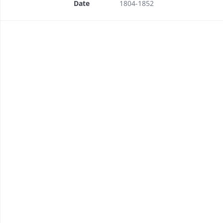
Date
1804-1852
 ce canal
s pendant les Cent Jours
 bâtiments militaires encore debout
litaires