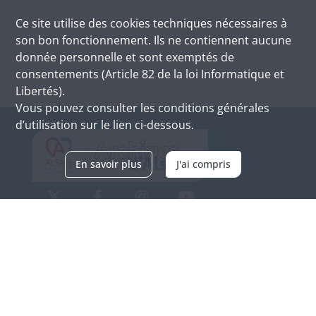
Ce site utilise des
cookies
techniques nécessaires à
son bon fonctionnement. Ils ne contiennent aucune
donnée personnelle et sont exemptés de
consentements (Article 82 de la loi Informatique et
Libertés).
Vous pouvez consulter les conditions générales
d’utilisation sur le lien ci-dessous.
En savoir plus
J'ai compris
Archives d'Alsace - Site de Colmar
Bâtiment M / Cité administrative
3, rue Fleischhauer
F-68026 COLMAR
(+33) 3 89 21 97 00