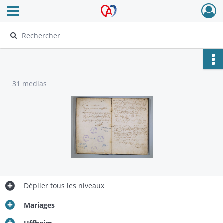
Ouvrir le menu déroulant
Archives Alsace - Colmar
31 medias
Déplier
tous les niveaux
Mariages
Uffheim