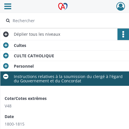
Ouvrir le menu déroulant
Archives Alsace - Colmar
Déplier
tous les niveaux
Cultes
CULTE CATHOLIQUE
Personnel
Instructions relatives à la soumission du clergé à l'égard
du Gouvernement et du Concordat
Cote/Cotes extrêmes
V48
Date
1800-1815