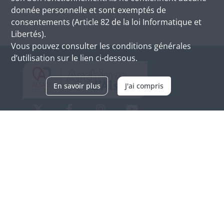
donnée personnelle et sont exemptés de
consentements (Article 82 de la loi Informatique et
Libertés).
Vous pouvez consulter les conditions générales
d’utilisation sur le lien ci-dessous.
En savoir plus
J'ai compris
Archives d'Alsace - Site de Colmar
Bâtiment M / Cité administrative
3, rue Fleischhauer
F-68026 COLMAR
(+33) 3 89 21 97 00
Nous contacter