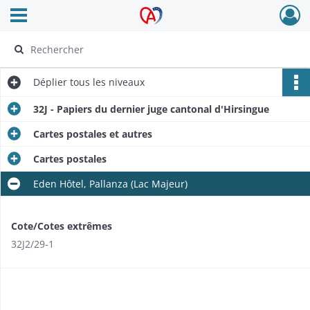
Ouvrir le menu déroulant
Archives Alsace - Colmar
Déplier
tous les niveaux
32J - Papiers du dernier juge cantonal d'Hirsingue
Cartes postales et autres
Cartes postales
Eden Hôtel, Pallanza (Lac Majeur)
Cote/Cotes extrêmes
32J2/29-1