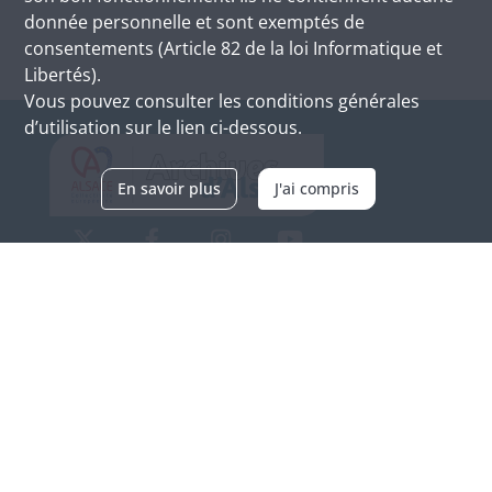
donnée personnelle et sont exemptés de
consentements (Article 82 de la loi Informatique et
Libertés).
Vous pouvez consulter les conditions générales
d’utilisation sur le lien ci-dessous.
En savoir plus
J'ai compris
Archives d'Alsace - Site de Colmar
Bâtiment M / Cité administrative
3, rue Fleischhauer
F-68026 COLMAR
(+33) 3 89 21 97 00
Nous contacter