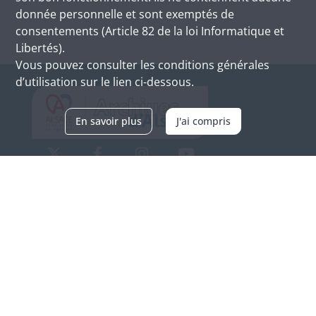
donnée personnelle et sont exemptés de
consentements (Article 82 de la loi Informatique et
Libertés).
Vous pouvez consulter les conditions générales
d’utilisation sur le lien ci-dessous.
En savoir plus
J'ai compris
Archives d'Alsace - Site de Colmar
Bâtiment M / Cité administrative
3, rue Fleischhauer
F-68026 COLMAR
(+33) 3 89 21 97 00
Nous contacter