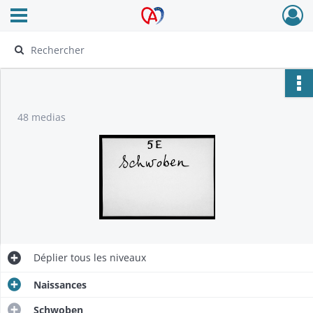
Ouvrir le menu déroulant
Archives Alsace - Colmar
48 medias
Déplier
tous les niveaux
Naissances
Schwoben