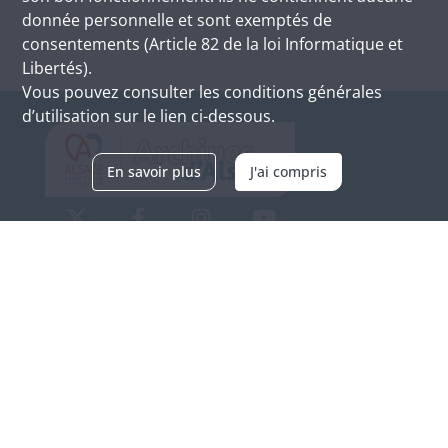
donnée personnelle et sont exemptés de
consentements (Article 82 de la loi Informatique et
Libertés).
Vous pouvez consulter les conditions générales
d’utilisation sur le lien ci-dessous.
En savoir plus
J'ai compris
Archives d'Alsace - Site de Colmar
Bâtiment M / Cité administrative
3, rue Fleischhauer
F-68026 COLMAR
(+33) 3 89 21 97 00
Nous contacter