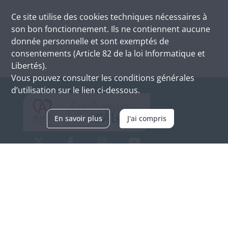
Ce site utilise des
cookies
techniques nécessaires à
son bon fonctionnement. Ils ne contiennent aucune
donnée personnelle et sont exemptés de
consentements (Article 82 de la loi Informatique et
Libertés).
Vous pouvez consulter les conditions générales
d’utilisation sur le lien ci-dessous.
En savoir plus
J'ai compris
Archives d'Alsace - Site de Colmar
Bâtiment M / Cité administrative
3, rue Fleischhauer
F-68026 COLMAR
(+33) 3 89 21 97 00