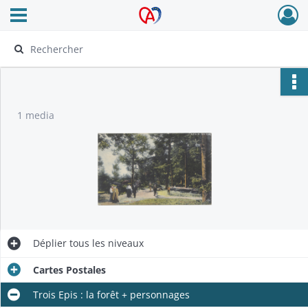
Ouvrir le menu déroulant
Archives Alsace - Colmar
1 media
Déplier
tous les niveaux
Cartes Postales
Trois Epis : la forêt + personnages