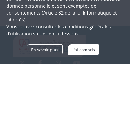
donnée personnelle et sont exemptés de
consentements (Article 82 de la loi Informatique et
Libertés).
Vous pouvez consulter les conditions générales
d’utilisation sur le lien ci-dessous.
En savoir plus
J'ai compris
Archives d'Alsace - Site de Colmar
Bâtiment M / Cité administrative
3, rue Fleischhauer
F-68026 COLMAR
(+33) 3 89 21 97 00
Nous contacter