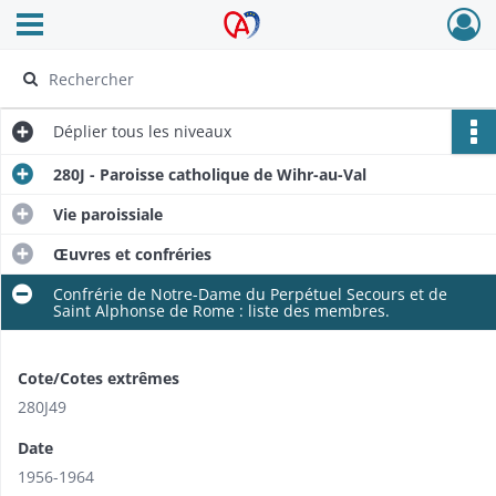
Ouvrir le menu déroulant
Archives Alsace - Colmar
Déplier
tous les niveaux
280J - Paroisse catholique de Wihr-au-Val
Vie paroissiale
Œuvres et confréries
Confrérie de Notre-Dame du Perpétuel Secours et de
Saint Alphonse de Rome : liste des membres.
Cote/Cotes extrêmes
280J49
Date
1956-1964