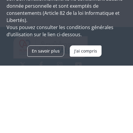
donnée personnelle et sont exemptés de
consentements (Article 82 de la loi Informatique et
Libertés).
Vous pouvez consulter les conditions générales
d’utilisation sur le lien ci-dessous.
En savoir plus
J'ai compris
Archives d'Alsace - Site de Colmar
Bâtiment M / Cité administrative
3, rue Fleischhauer
F-68026 COLMAR
(+33) 3 89 21 97 00
Nous contacter