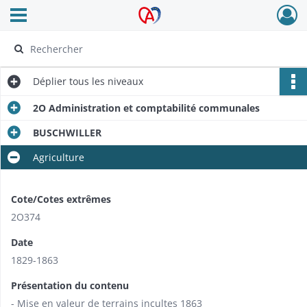
Ouvrir le menu déroulant
Archives Alsace - Colmar
Déplier
tous les niveaux
2O Administration et comptabilité communales
BUSCHWILLER
Agriculture
Cote/Cotes extrêmes
2O374
Date
1829-1863
Présentation du contenu
- Mise en valeur de terrains incultes 1863