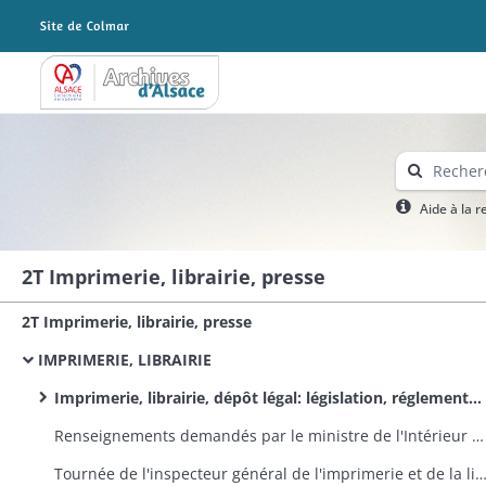
Archives Alsace - Colmar
Aide à la 
2T Imprimerie, librairie, presse
2T Imprimerie, librairie, presse
IMPRIMERIE, LIBRAIRIE
Imprimerie, librairie, dépôt légal: législation, réglementation, instructions ministérielles et préfectorales
Renseignements demandés par le ministre de l'Intérieur sur les modifications à introduire dans le régime de l'imprimerie et de la librairie
Tournée de l'inspecteur général de l'imprimerie et de la librairie dans le dép