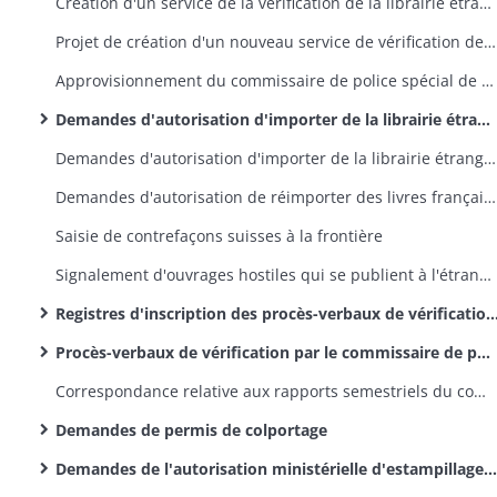
Création d'un service de la vérification de la librairie étrangère à Saint-Louis
Projet de création d'un nouveau service de vérification de la librairie étrangère à Delle
Approvisionnement du commissaire de police spécial de Saint-Louis chargé de la vérification de la librairie étrangère en formulaires de procès-verbaux d'admission de librairie étrangère
Demandes d'autorisation d'importer de la librairie étrangère, procès-verbaux de vérification de ces ouvrages
Demandes d'autorisation d'importer de la librairie étrangère, examen de la librairie étrangère au moment de son entrée en France, renvoi ou saisie de certains ouvrages
Demandes d'autorisation de réimporter des livres français qui n'ont pas trouvé acquéreur à l'étranger
Saisie de contrefaçons suisses à la frontière
Signalement d'ouvrages hostiles qui se publient à l'étranger, interdiction de les importer
Registres d'inscription des procès-verbaux de vérification de la librairie étrangère
Procès-verbaux de vérification par le commissaire de police de Saint-Louis de la librairie étrangère introduite en France
Correspondance relative aux rapports semestriels du commissaire de police de Saint-Louis chargé de la vérification de la librairie étrangère
Demandes de permis de colportage
Demandes de l'autorisation ministérielle d'estampillage pour des ouvrages et gravures destinés à être vendus par la voie du colportage