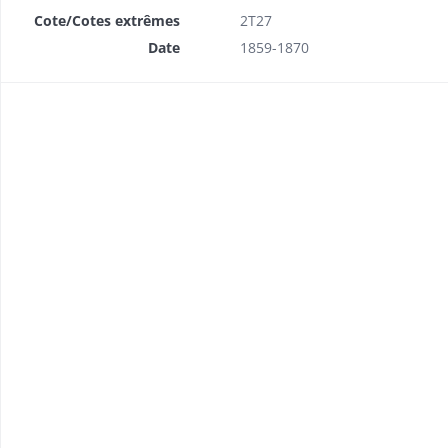
Cote/Cotes extrêmes
2T27
Date
1859-1870
ouveaux brevets