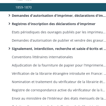
1859-1870
Demandes d'autorisation d'imprimer, déclarations d'imprimer
Registres d'inscription des déclarations d'imprimer
Etats périodiques des ouvrages publiés par les imprimeurs haut-rhinois
Demandes d'autorisation de publier et vendre des gravures et lithographies
Signalement, interdiction, recherche et saisie d'écrits et gravures séditieux, obscènes, anti-religieux et dangereux ou présumés tels
Conventions littéraires internationales
Adjudication de la fourniture de papier pour l'Imprimerie nationale
Vérification de la librairie étrangère introduite en France: réglementation,
Nomination et traitement du vérificateur de la librairie étrangère
Registre de correspondance active du vérificateur de la librairie étrangère
Envoi au ministère de l'Intérieur des états mensuels de la librairie étrangère vérifiée dans les bureaux de la préfecture