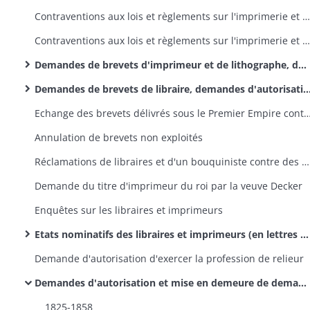
Contraventions aux lois et règlements sur l'imprimerie et la librairie: exercice des professions de libraire et d'imprimeur sans brevet
Contraventions aux lois et règlements sur l'imprimerie et la librairie: colportage sans autorisation d'imprimés non estampillés et autres contraventions
Demandes de brevets d'imprimeur et de lithographe, demandes d'imprimeurs de transférer leur industrie dans une autre ville ou de prendre des associés
Demandes de brevets de libraire, demandes d'autorisation d'ouvrir des cabinets de lecture ou de vendre des livres à domicile
Echange des brevets délivrés sous le Premier Empire contre de n
Annulation de brevets non exploités
Réclamations de libraires et d'un bouquiniste contre des entraves à leur commerce
Demande du titre d'imprimeur du roi par la veuve Decker
Enquêtes sur les libraires et imprimeurs
Etats nominatifs des libraires et imprimeurs (en lettres et lithographes) exerçant dans le département
Demande d'autorisation d'exercer la profession de relieur
Demandes d'autorisation et mise en demeure de demander l'autorisation de faire usage de presses à des fins privées
1825-1858