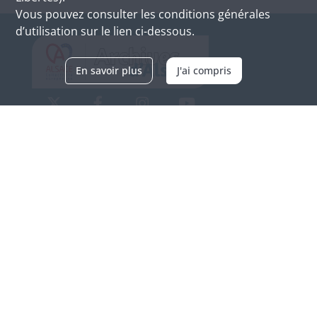
Vous pouvez consulter les conditions générales
d’utilisation sur le lien ci-dessous.
En savoir plus
J'ai compris
Archives d'Alsace - Site de Colmar
Bâtiment M / Cité administrative
3, rue Fleischhauer
F-68026 COLMAR
(+33) 3 89 21 97 00
Nous contacter
Horaires d'ouverture