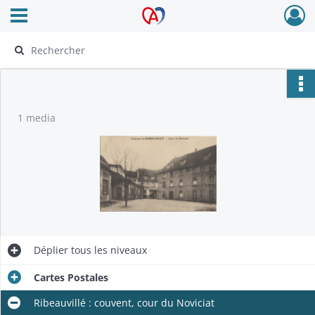
Ouvrir le menu déroulant
Archives Alsace - Colmar
1 media
Déplier
tous les niveaux
Cartes Postales
Ribeauvillé : couvent, cour du Noviciat