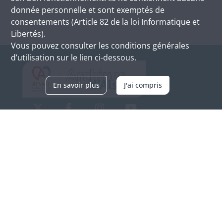
donnée personnelle et sont exemptés de
consentements (Article 82 de la loi Informatique et
Libertés).
Vous pouvez consulter les conditions générales
d’utilisation sur le lien ci-dessous.
En savoir plus
J'ai compris
Archives d'Alsace - Site de Colmar
Bâtiment M / Cité administrative
3, rue Fleischhauer
F-68026 COLMAR
(+33) 3 89 21 97 00
Nous contacter