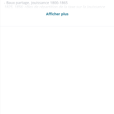
- Baux partage, jouissance 1800-1865
1825, 1856: rôles de répartition de la taxe sur la jouissance
des biens communaux
Afficher plus
1863: location de bâtiments à la communauté israélite
- Adjudications: de la «kilbe» (1847-1869); de la pêche (1860-
1866); des herbes et des fourrages (1854-1862) 1847-1869
- Rentes foncières 1824-1847
- Etats des propriétés foncières, rentes et créances mobilières
1840, 1844, 1856, 1860-1862, 1864-1867, 1869-1870
- Délimitations, abornements 1802-1863