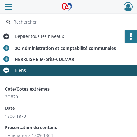
Ouvrir le menu déroulant
Archives Alsace - Colmar
Déplier
tous les niveaux
2O Administration et comptabilité communales
HERRLISHEIM-près-COLMAR
Biens
Cote/Cotes extrêmes
2O820
Date
1800-1870
Présentation du contenu
- Aliénations 1809-1864