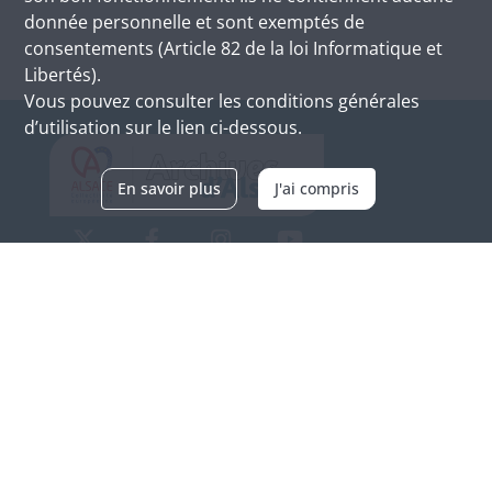
donnée personnelle et sont exemptés de
consentements (Article 82 de la loi Informatique et
Libertés).
Vous pouvez consulter les conditions générales
d’utilisation sur le lien ci-dessous.
En savoir plus
J'ai compris
Archives d'Alsace - Site de Colmar
Bâtiment M / Cité administrative
3, rue Fleischhauer
F-68026 COLMAR
(+33) 3 89 21 97 00
Nous contacter