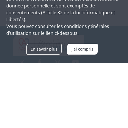
donnée personnelle et sont exemptés de
consentements (Article 82 de la loi Informatique et
Libertés).
Vous pouvez consulter les conditions générales
d’utilisation sur le lien ci-dessous.
En savoir plus
J'ai compris
Archives d'Alsace - Site de Colmar
Bâtiment M / Cité administrative
3, rue Fleischhauer
F-68026 COLMAR
(+33) 3 89 21 97 00
Nous contacter