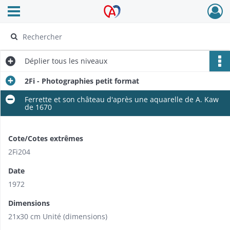
Ouvrir le menu déroulant
Archives Alsace - Colmar
Déplier
tous les niveaux
2Fi - Photographies petit format
Ferrette et son château d'après une aquarelle de A. Kaw
de 1670
Cote/Cotes extrêmes
2Fi204
Date
1972
Dimensions
21x30 cm Unité (dimensions)