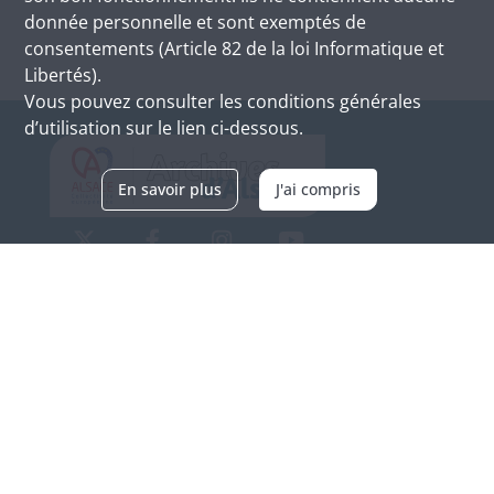
donnée personnelle et sont exemptés de
consentements (Article 82 de la loi Informatique et
Libertés).
Vous pouvez consulter les conditions générales
d’utilisation sur le lien ci-dessous.
En savoir plus
J'ai compris
Archives d'Alsace - Site de Colmar
Bâtiment M / Cité administrative
3, rue Fleischhauer
F-68026 COLMAR
(+33) 3 89 21 97 00
Nous contacter