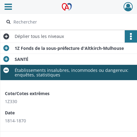
Ouvrir le menu déroulant
Archives Alsace - Colmar
Déplier
tous les niveaux
1Z Fonds de la sous-préfecture d'Altkirch-Mulhouse
SANTÉ
Établissements insalubres, incommodes ou dangereux:
enquêtes, statistiques
Cote/Cotes extrêmes
1Z330
Date
1814-1870